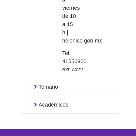
viernes
de 10
a 15
h |
helenico.gob.mx
Tel:
41550900
ext.7422
Temario
Académicos