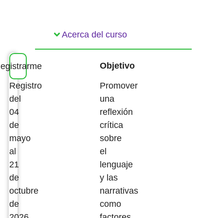
Acerca del curso
Objetivo
egistrarme
Promover
Registro
una
del
reflexión
04
crítica
de
sobre
mayo
el
al
lenguaje
21
y las
de
narrativas
octubre
como
de
factores
2026