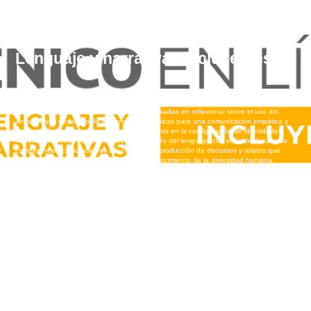
Lenguaje y narrativas incluyentes
Este curso se diseñó en colaboración especial con el Consejo Nacional para Prevenir
la Discriminación (CONAPRED), con la finalidad de que todas las personas creadoras
de las artes escénicas, principalmente, interesadas en reflexionar sobre el uso del
lenguaje y el desarrollo de herramientas prácticas para una comunicación empática y
responsable, analicen el papel de las narrativas en la configuración de identidades,
representaciones y relaciones sociales a través del lenguaje, con el fin de desarrollar
competencias comunicativas orientadas a la producción de discursos y relatos que
promuevan la inclusión, la equidad y el reconocimiento de la diversidad humana.