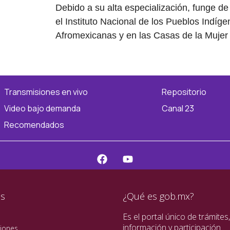
Debido a su alta especialización, funge d
el Instituto Nacional de los Pueblos Indíg
Afromexicanas y en las Casas de la Muje
Transmisiones en vivo
Repositorio
Video bajo demanda
Canal 23
Recomendados