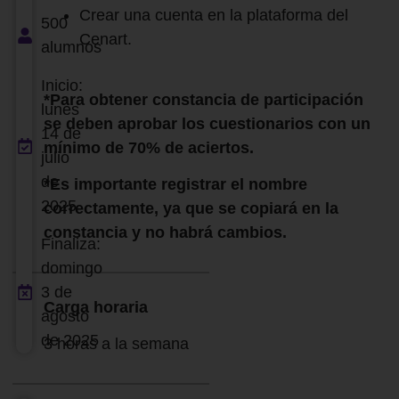
Crear una cuenta en la plataforma del
500
Cenart.
alumnos
Inicio:
*Para obtener constancia de participación
lunes
se deben aprobar los cuestionarios con un
14 de
mínimo de 70% de aciertos.
julio
de
*Es importante registrar el nombre
2025
correctamente, ya que se copiará en la
constancia y no habrá cambios.
Finaliza:
domingo
3 de
Carga horaria
agosto
de 2025
3 horas a la semana