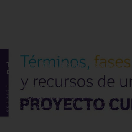
Términos, fases, tiempo y recursos
de un proyecto cultural
En este nano-curso en línea, masivo y abierto (Nooc, por sus siglas en inglés), los
participantes comprenderán la importancia de plasmar claramente los objetivos,
alcances y necesidades de un proyecto cultural y artístico. Se abordan las unidades
3 y 4 del curso
ABC para la creación de proyectos culturales
La modalidad exige
disciplina y compromiso para realizar actividades de forma independiente (sin docente),
con libertad de horarios para revisar los contenidos y responder los ejercicios de
evaluación.