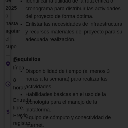
de
Identificar la utilidad de la ruta crítica o
2025
cronograma para distribuir las actividades
o
del proyecto de forma óptima.
hasta
Enlistar las necesidades de infraestructura
agotar
y recursos materiales del proyecto para su
el
adecuada realización.
cupo.
Requisitos
En
línea
Disponibilidad de tiempo (al menos 3
horas a la semana) para realizar las
8
actividades.
horas
Habilidades básicas en el uso de la
Entrada
tecnología para el manejo de la
libre.
plataforma.
Previo
Equipo de cómputo y conectividad de
registro
internet.