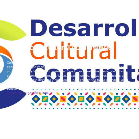
Desarrollo cultural comunitario
Curso en línea, masivo, sin tutor, donde los participantes analizarán los procesos de
participación y organización comunitaria en torno al arte y la cultura, pasando por la
propia identidad y la dimensión colectiva. Este curso cuenta con libertad de horarios
para revisar los contenidos, realizar las actividades programadas y los ejercicios de
evaluación. Requiere disciplina y compromiso para estudiar de forma individual, así
como de la disposición y respeto para compartir ideas en foros. Quienes obtengan
constancia de término recibirán invitación a otros cursos que forman parte del
Diplomado en gestión cultural