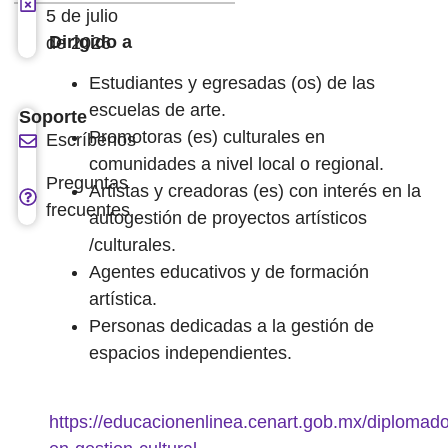
5 de julio
Dirigido a
de 2026
Estudiantes y egresadas (os) de las
escuelas de arte.
Soporte
Promotoras (es) culturales en
Escríbenos
comunidades a nivel local o regional.
Preguntas
Artistas y creadoras (es) con interés en la
frecuentes
autogestión de proyectos artísticos
/culturales.
Agentes educativos y de formación
artística.
Personas dedicadas a la gestión de
espacios independientes.
https://educacionenlinea.cenart.gob.mx/diplomad