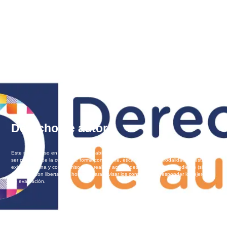
Derecho de autor
Este nano-curso en línea, masivo y abierto (Nooc, por sus siglas en inglés) te permitirá
ser partícipe de la cultura de forma consciente, ética y legal. La modalidad de estudio
exige disciplina y compromiso para realizar actividades de forma independiente (sin
docente), con libertad de horarios para revisar los contenidos y responder los ejercicios
de evaluación.