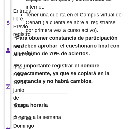
internet.
Entrada
Tener una cuenta en el Campus virtual del
libre.
Cenart (la cuenta se abre al registrarse
Previo
por primera vez a curso activo).
registro
*Para obtener constancia de participación
se deben aprobar el cuestionario final con
500
un mínimo de 70% de aciertos.
alumnos
*Es importante registrar el nombre
Inicio:
correctamente, ya que se copiará en la
Lunes
constancia y no habrá cambios.
15 de
junio
de
Carga horaria
2026
3 horas a la semana
Finaliza:
Domingo