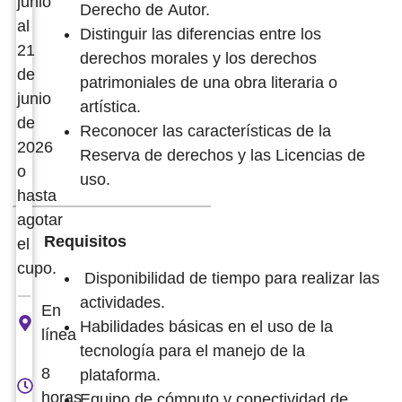
junio
Derecho de Autor.
al
Distinguir las diferencias entre los
21
derechos morales y los derechos
de
patrimoniales de una obra literaria o
junio
artística.
de
Reconocer las características de la
2026
Reserva de derechos y las Licencias de
o
uso.
hasta
agotar
Requisitos
el
cupo.
Disponibilidad de tiempo para realizar las
actividades.
En
Habilidades básicas en el uso de la
línea
tecnología para el manejo de la
8
plataforma.
horas
Equipo de cómputo y conectividad de